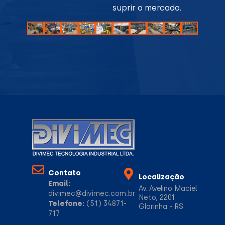
suprir o mercado.
Contato
Localização
Email:
Av. Avelino Maciel
divimec@divimec.com.br
Neto, 2201
Telefone:
(51) 34871-
Glorinha - RS
717