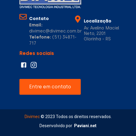
Contato
Localização
Email:
Av. Avelino Maciel
divimec@divimec.com.br
Neto, 2201
Telefone:
(51) 34871-
Glorinha - RS
717
Redes sociais
Entre em contato
Divimec
© 2023 Todos os direitos reservados.
Desenvolvido por
Paviani.net