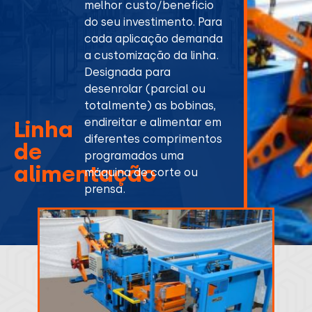
melhor custo/beneficio
do seu investimento. Para
cada aplicação demanda
a customização da linha.
Designada para
desenrolar (parcial ou
totalmente) as bobinas,
endireitar e alimentar em
Linha
diferentes comprimentos
de
programados uma
alimentação
máquina de corte ou
prensa.